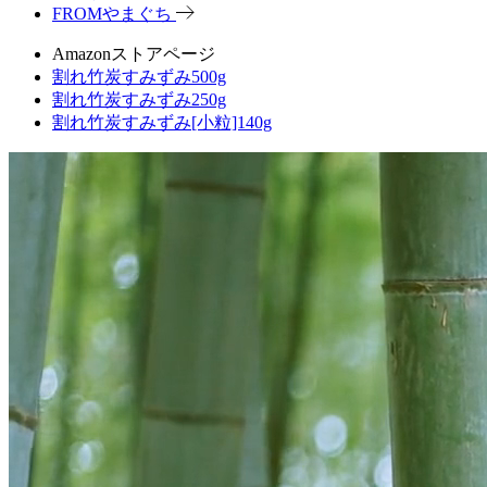
FROMやまぐち
Amazonストアページ
割れ竹炭すみずみ500g
割れ竹炭すみずみ250g
割れ竹炭すみずみ[小粒]140g